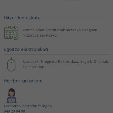
Hitzordua eskatu
Hemen sakatu herritarrak hartzeko bulegoan
hitzordua eskatzeko
Egoitza elektronikoa
Izapideak, Erregistro Elektronikoa, Iragarki Ofizialak,
Espedienteak
Herritarrari arreta
Herritarrak hartzeko bulegoa
948 23 84 00