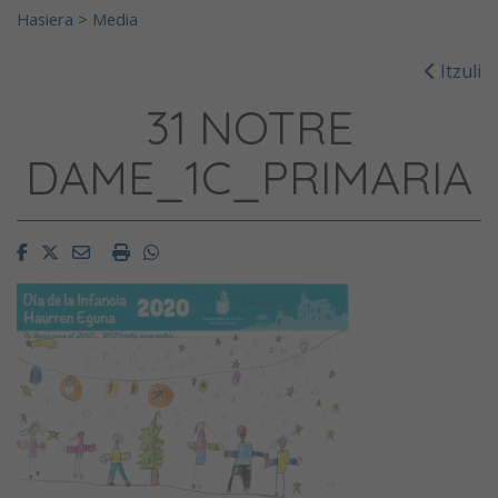
Hasiera
>
Media
Itzuli
31 NOTRE
DAME_1C_PRIMARIA
Facebook
Twitter
Email
Imprimir
Whatsapp