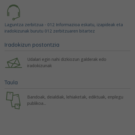
Laguntza zerbitzua - 012 Informazioa eskatu, izapideak eta
iradokizunak burutu 012 zerbitzuaren bitartez
Iradokizun postontzia
Udalari egin nahi dizkiozun galderak edo
iradokizunak
Taula
Bandoak, deialdiak, lehiaketak, ediktuak, enplegu
publikoa...