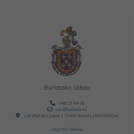
Burlatako Udala
948 23 84 00
oac@burlada.es
Larrañetako plaza | 31600 Burlata (NAFARROA)
Legezko Abisua