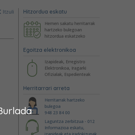
Hitzordua eskatu
Itzuli
Hemen sakatu herritarrak
hartzeko bulegoan
hitzordua eskatzeko
Egoitza elektronikoa
Izapideak, Erregistro
Elektronikoa, Iragarki
Ofizialak, Espedienteak
Herritarrari arreta
Herritarrak hartzeko
bulegoa
Burlada
948 23 84 00
Laguntza zerbitzua - 012
Informazioa eskatu,
izapideak eta iradokizunak