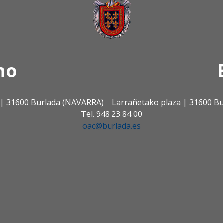
no
s | 31600 Burlada (NAVARRA)
Larrañetako plaza | 31600 B
Tel. 948 23 84 00
oac@burlada.es