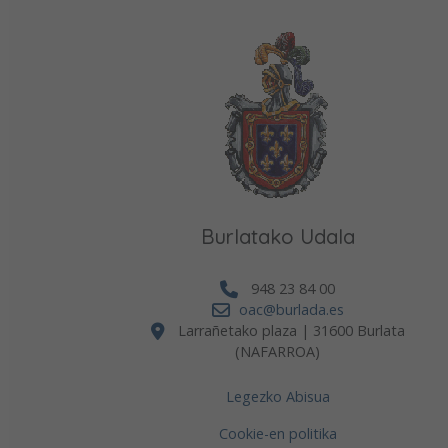
Burlatako Udala
948 23 84 00
oac@burlada.es
Larrañetako plaza | 31600 Burlata
(NAFARROA)
Legezko Abisua
Cookie-en politika