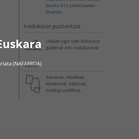
burutu 012 zerbitzuaren
bitartez
Iradokizun postontzia
Euskara
Udalari egin nahi dizkiozun
galderak edo iradokizunak
urlata (NAFARROA)
Taula
Bandoak, deialdiak,
lehiaketak, ediktuak,
enplegu publikoa...