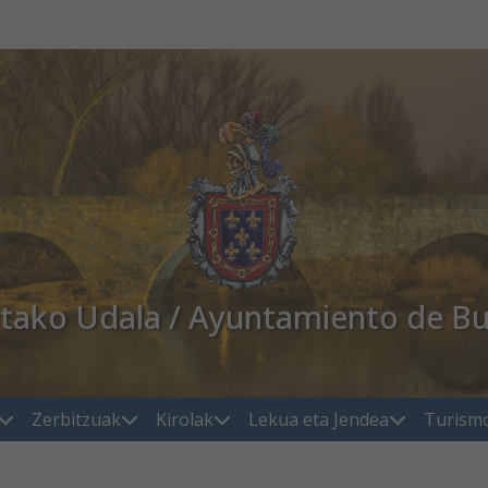
atako Udala / Ayuntamiento de Bu
Zerbitzuak
Kirolak
Lekua eta Jendea
Turism