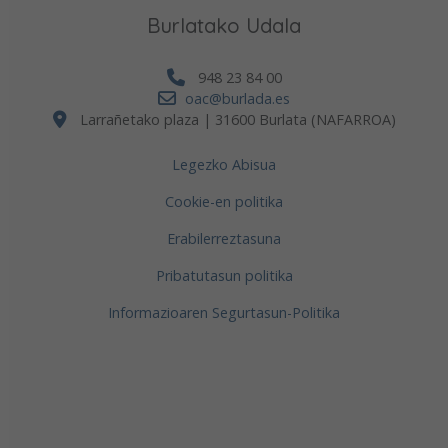
Burlatako Udala
948 23 84 00
oac@burlada.es
Larrañetako plaza | 31600 Burlata (NAFARROA)
Legezko Abisua
Cookie-en politika
Erabilerreztasuna
Pribatutasun politika
Informazioaren Segurtasun-Politika