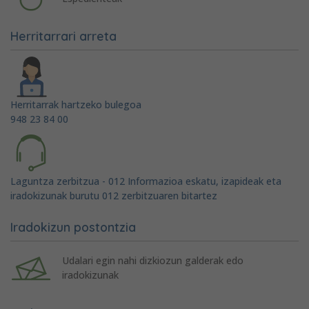
Herritarrari arreta
Herritarrak hartzeko bulegoa
948 23 84 00
Laguntza zerbitzua - 012 Informazioa eskatu, izapideak eta
iradokizunak burutu 012 zerbitzuaren bitartez
Iradokizun postontzia
Udalari egin nahi dizkiozun galderak edo
iradokizunak