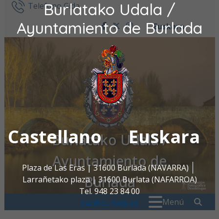
Burlatako Udala /
Ir al contenido
Telefono Gida
Ayuntamiento de Burlada
Euskara
facebook
twitter
instagram
Castellano
Euskara
Burlatako Udala /
Ayuntamiento de
Plaza de Las Eras | 31600 Burlada (NAVARRA)
Burlada
Larrañetako plaza | 31600 Burlata (NAFARROA)
Tel. 948 23 84 00
Search for:
" . _
Menú
oac@burlada.es