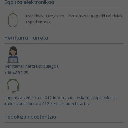
Egoitza elektronikoa
Izapideak, Erregistro Elektronikoa, Iragarki Ofizialak,
Espedienteak
Herritarrari arreta
Herritarrak hartzeko bulegoa
948 23 84 00
Laguntza zerbitzua - 012 Informazioa eskatu, izapideak eta
iradokizunak burutu 012 zerbitzuaren bitartez
Iradokizun postontzia