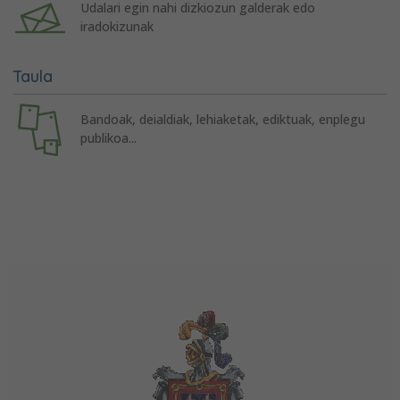
Udalari egin nahi dizkiozun galderak edo
iradokizunak
Taula
Bandoak, deialdiak, lehiaketak, ediktuak, enplegu
publikoa...