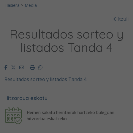
Hasiera
>
Media
Itzuli
Resultados sorteo y
listados Tanda 4
Facebook
Twitter
Email
Imprimir
Whatsapp
Resultados sorteo y listados Tanda 4
Hitzordua eskatu
Hemen sakatu herritarrak hartzeko bulegoan
hitzordua eskatzeko