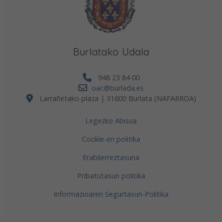
Burlatako Udala
948 23 84 00
oac@burlada.es
Larrañetako plaza | 31600 Burlata (NAFARROA)
Legezko Abisua
Cookie-en politika
Erabilerreztasuna
Pribatutasun politika
Informazioaren Segurtasun-Politika