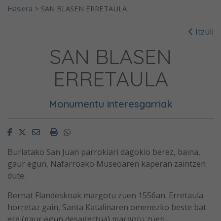
Hasiera
>
SAN BLASEN ERRETAULA
Itzuli
SAN BLASEN
ERRETAULA
Monumentu interesgarriak
Facebook
Twitter
Email
Imprimir
Whatsapp
Burlatako San Juan parrokiari dagokio berez, baina,
gaur egun, Nafarroako Museoaren kaperan zaintzen
dute.
Bernat Flandeskoak margotu zuen 1556an. Erretaula
horretaz gain, Santa Katalinaren omenezko beste bat
ere (gaur egun desagertua) margotu zuen.