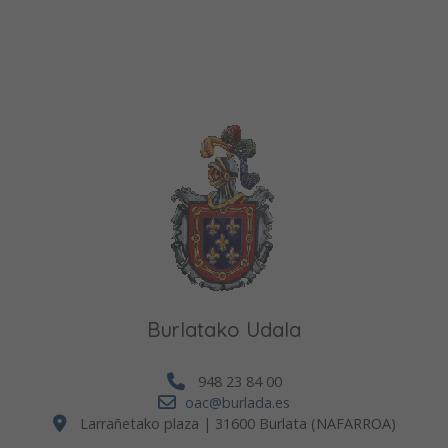
Burlatako Udala
948 23 84 00
oac@burlada.es
Larrañetako plaza | 31600 Burlata (NAFARROA)