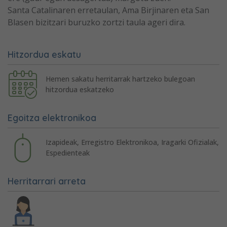
Santa Catalinaren erretaulan, Ama Birjinaren eta San
Blasen bizitzari buruzko zortzi taula ageri dira.
Hitzordua eskatu
Hemen sakatu herritarrak hartzeko bulegoan
hitzordua eskatzeko
Egoitza elektronikoa
Izapideak, Erregistro Elektronikoa, Iragarki Ofizialak,
Espedienteak
Herritarrari arreta