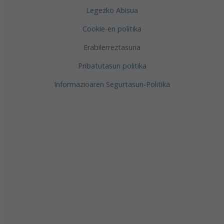
Legezko Abisua
Cookie-en politika
Erabilerreztasuna
Pribatutasun politika
Informazioaren Segurtasun-Politika