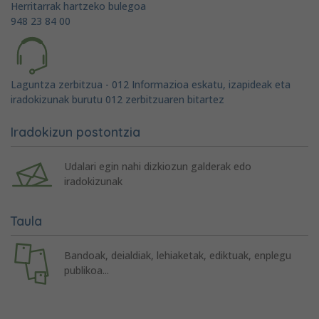
Herritarrak hartzeko bulegoa
948 23 84 00
Laguntza zerbitzua - 012 Informazioa eskatu, izapideak eta
iradokizunak burutu 012 zerbitzuaren bitartez
Iradokizun postontzia
Udalari egin nahi dizkiozun galderak edo
iradokizunak
Taula
Bandoak, deialdiak, lehiaketak, ediktuak, enplegu
publikoa...