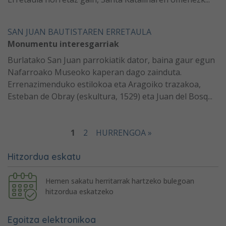
SAN JUAN BAUTISTAREN ERRETAULA
Monumentu interesgarriak
Burlatako San Juan parrokiatik dator, baina gaur egun
Nafarroako Museoko kaperan dago zainduta.
Errenazimenduko estilokoa eta Aragoiko trazakoa,
Esteban de Obray (eskultura, 1529) eta Juan del Bosq...
1
2
HURRENGOA »
Hitzordua eskatu
Hemen sakatu herritarrak hartzeko bulegoan
hitzordua eskatzeko
Egoitza elektronikoa