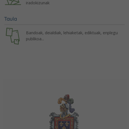
iradokizunak
Taula
Bandoak, deialdiak, lehiaketak, ediktuak, enplegu
publikoa...