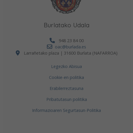
Burlatako Udala
948 23 84 00
oac@burlada.es
Larrañetako plaza | 31600 Burlata (NAFARROA)
Legezko Abisua
Cookie-en politika
Erabilerreztasuna
Pribatutasun politika
Informazioaren Segurtasun-Politika