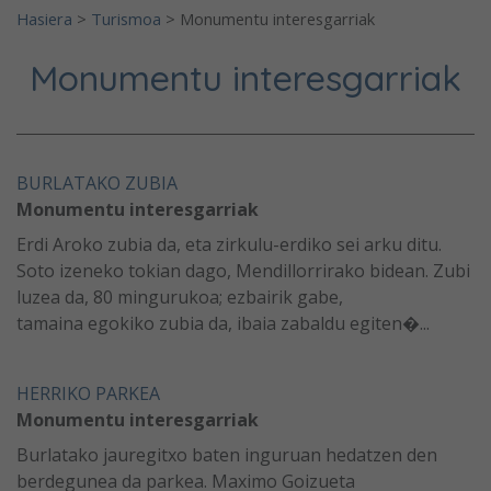
Hasiera
>
Turismoa
>
Monumentu interesgarriak
Monumentu interesgarriak
BURLATAKO ZUBIA
Monumentu interesgarriak
Erdi Aroko zubia da, eta zirkulu-erdiko sei arku ditu.
Soto izeneko tokian dago, Mendillorrirako bidean. Zubi
luzea da, 80 mingurukoa; ezbairik gabe,
tamaina egokiko zubia da, ibaia zabaldu egiten�...
HERRIKO PARKEA
Monumentu interesgarriak
Burlatako jauregitxo baten inguruan hedatzen den
berdegunea da parkea. Maximo Goizueta