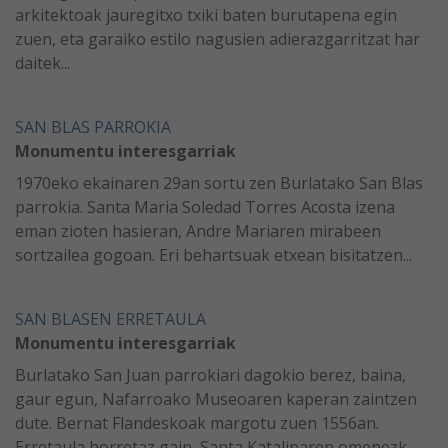
arkitektoak jauregitxo txiki baten burutapena egin
zuen, eta garaiko estilo nagusien adierazgarritzat har
daitek...
SAN BLAS PARROKIA
Monumentu interesgarriak
1970eko ekainaren 29an sortu zen Burlatako San Blas
parrokia. Santa Maria Soledad Torres Acosta izena
eman zioten hasieran, Andre Mariaren mirabeen
sortzailea gogoan. Eri behartsuak etxean bisitatzen...
SAN BLASEN ERRETAULA
Monumentu interesgarriak
Burlatako San Juan parrokiari dagokio berez, baina,
gaur egun, Nafarroako Museoaren kaperan zaintzen
dute. Bernat Flandeskoak margotu zuen 1556an.
Erretaula horretaz gain, Santa Katalinaren omenezk...