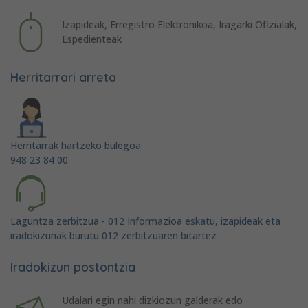
Izapideak, Erregistro Elektronikoa, Iragarki Ofizialak,
Espedienteak
Herritarrari arreta
Herritarrak hartzeko bulegoa
948 23 84 00
Laguntza zerbitzua - 012 Informazioa eskatu, izapideak eta
iradokizunak burutu 012 zerbitzuaren bitartez
Iradokizun postontzia
Udalari egin nahi dizkiozun galderak edo