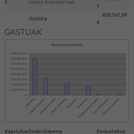
8
Aktibo finantzarioak
€
839.547,89
Guztira
€
GASTUAK
Kapitulua
Deskribapena
Zenbatekoa