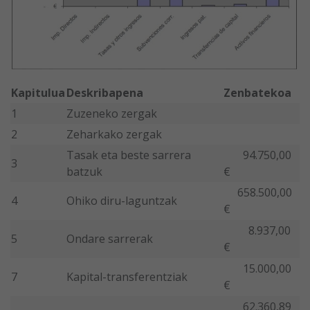
Kapitulua
Deskribapena
Zenbatekoa
1
Zuzeneko zergak
2
Zeharkako zergak
Tasak eta beste sarrera
94.750,00
3
batzuk
€
658.500,00
4
Ohiko diru-laguntzak
€
8.937,00
5
Ondare sarrerak
€
15.000,00
7
Kapital-transferentziak
€
62.360,89