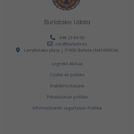
Burlatako Udala
948 23 84 00
oac@burlada.es
Larrañetako plaza | 31600 Burlata (NAFARROA)
Legezko Abisua
Cookie-en politika
Erabilerreztasuna
Pribatutasun politika
Informazioaren Segurtasun-Politika