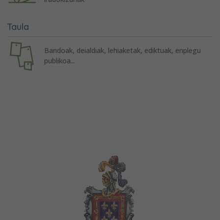
Taula
Bandoak, deialdiak, lehiaketak, ediktuak, enplegu
publikoa...