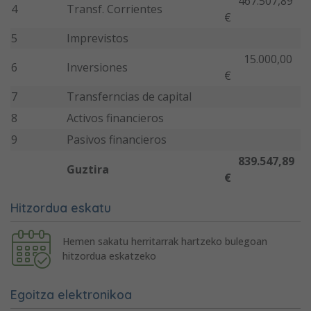
467.507,89
4
Transf. Corrientes
€
5
Imprevistos
15.000,00
6
Inversiones
€
7
Transferncias de capital
8
Activos financieros
9
Pasivos financieros
839.547,89
Guztira
€
Hitzordua eskatu
Hemen sakatu herritarrak hartzeko bulegoan
hitzordua eskatzeko
Egoitza elektronikoa