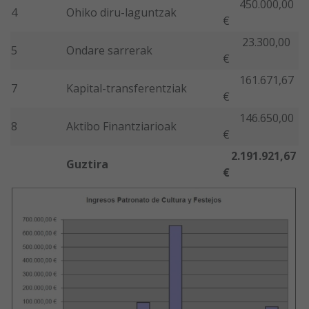
450.000,00
4
Ohiko diru-laguntzak
€
23.300,00
5
Ondare sarrerak
€
161.671,67
7
Kapital-transferentziak
€
146.650,00
8
Aktibo Finantziarioak
€
2.191.921,67
Guztira
€