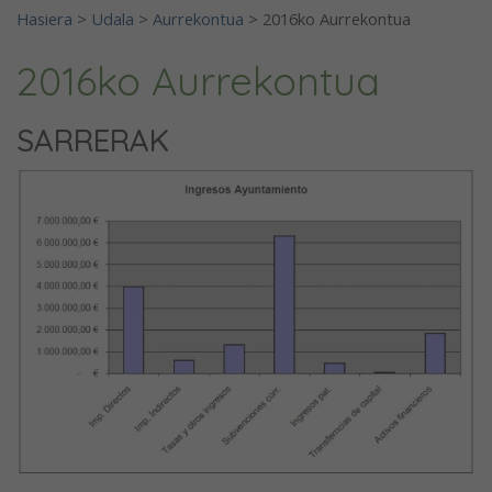
Hasiera
>
Udala
>
Aurrekontua
>
2016ko Aurrekontua
2016ko Aurrekontua
SARRERAK