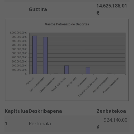
14.625.186,01
Guztira
€
Kapitulua
Deskribapena
Zenbatekoa
924.140,00
1
Pertonala
€