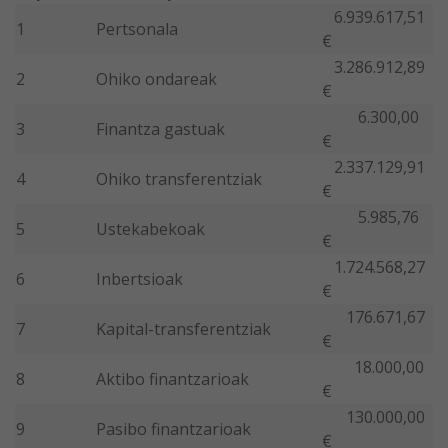
6.939.617,51
1
Pertsonala
€
3.286.912,89
2
Ohiko ondareak
€
6.300,00
3
Finantza gastuak
€
2.337.129,91
4
Ohiko transferentziak
€
5.985,76
5
Ustekabekoak
€
1.724.568,27
6
Inbertsioak
€
176.671,67
7
Kapital-transferentziak
€
18.000,00
8
Aktibo finantzarioak
€
130.000,00
9
Pasibo finantzarioak
€