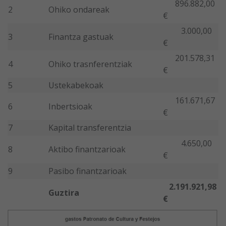
896.882,00
2
Ohiko ondareak
€
3.000,00
3
Finantza gastuak
€
201.578,31
4
Ohiko trasnferentziak
€
5
Ustekabekoak
161.671,67
6
Inbertsioak
€
7
Kapital transferentzia
4.650,00
8
Aktibo finantzarioak
€
9
Pasibo finantzarioak
2.191.921,98
Guztira
€