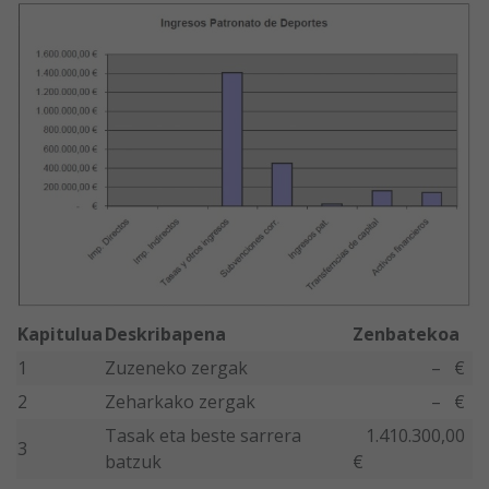
Kapitulua
Deskribapena
Zenbatekoa
1
Zuzeneko zergak
– €
2
Zeharkako zergak
– €
Tasak eta beste sarrera
1.410.300,00
3
batzuk
€