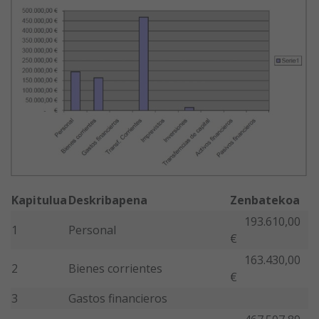
Kapitulua
Deskribapena
Zenbatekoa
193.610,00
1
Personal
€
163.430,00
2
Bienes corrientes
€
3
Gastos financieros