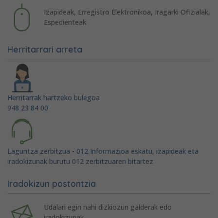
Izapideak, Erregistro Elektronikoa, Iragarki Ofizialak,
Espedienteak
Herritarrari arreta
Herritarrak hartzeko bulegoa
948 23 84 00
Laguntza zerbitzua - 012 Informazioa eskatu, izapideak eta
iradokizunak burutu 012 zerbitzuaren bitartez
Iradokizun postontzia
Udalari egin nahi dizkiozun galderak edo
iradokizunak