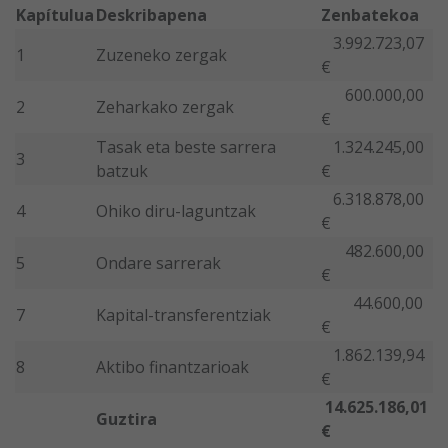
Kapítulua
Deskribapena
Zenbatekoa
3.992.723,07
1
Zuzeneko zergak
€
600.000,00
2
Zeharkako zergak
€
Tasak eta beste sarrera
1.324.245,00
3
batzuk
€
6.318.878,00
4
Ohiko diru-laguntzak
€
482.600,00
5
Ondare sarrerak
€
44.600,00
7
Kapital-transferentziak
€
1.862.139,94
8
Aktibo finantzarioak
€
14.625.186,01
Guztira
€