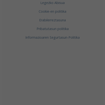
Legezko Abisua
Cookie-en politika
Erabilerreztasuna
Pribatutasun politika
Informazioaren Segurtasun-Politika