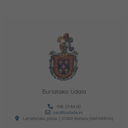
Burlatako Udala
948 23 84 00
oac@burlada.es
Larrañetako plaza | 31600 Burlata (NAFARROA)