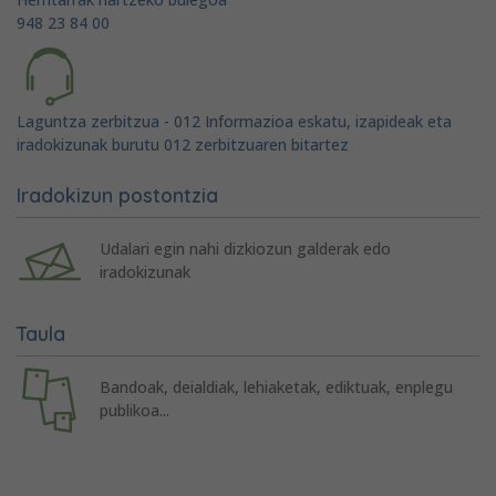
948 23 84 00
Laguntza zerbitzua - 012 Informazioa eskatu, izapideak eta
iradokizunak burutu 012 zerbitzuaren bitartez
Iradokizun postontzia
Udalari egin nahi dizkiozun galderak edo
iradokizunak
Taula
Bandoak, deialdiak, lehiaketak, ediktuak, enplegu
publikoa...