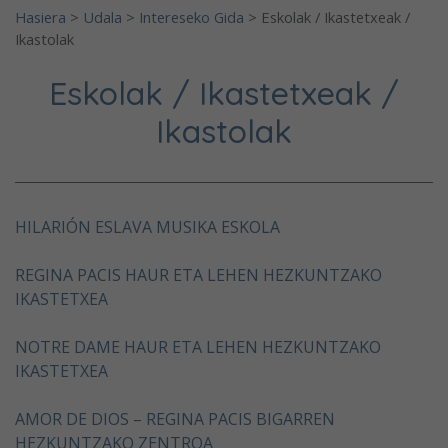
Hasiera
>
Udala
>
Intereseko Gida
>
Eskolak / Ikastetxeak /
Ikastolak
Eskolak / Ikastetxeak /
Ikastolak
HILARIÓN ESLAVA MUSIKA ESKOLA
REGINA PACIS HAUR ETA LEHEN HEZKUNTZAKO
IKASTETXEA
NOTRE DAME HAUR ETA LEHEN HEZKUNTZAKO
IKASTETXEA
AMOR DE DIOS – REGINA PACIS BIGARREN
HEZKUNTZAKO ZENTROA