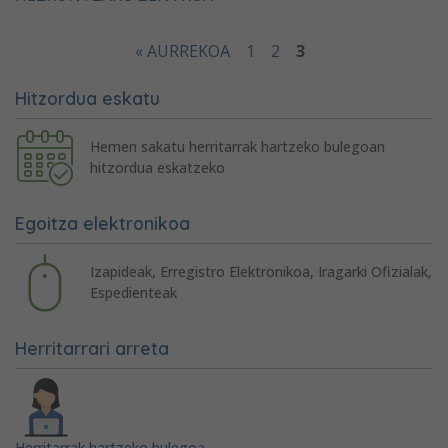
« AURREKOA
1
2
3
Hitzordua eskatu
Hemen sakatu herritarrak hartzeko bulegoan
hitzordua eskatzeko
Egoitza elektronikoa
Izapideak, Erregistro Elektronikoa, Iragarki Ofizialak,
Espedienteak
Herritarrari arreta
Herritarrak hartzeko bulegoa