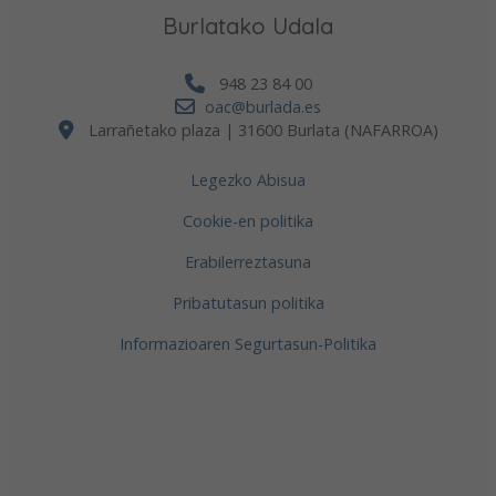
Burlatako Udala
948 23 84 00
oac@burlada.es
Larrañetako plaza | 31600 Burlata (NAFARROA)
Legezko Abisua
Cookie-en politika
Erabilerreztasuna
Pribatutasun politika
Informazioaren Segurtasun-Politika