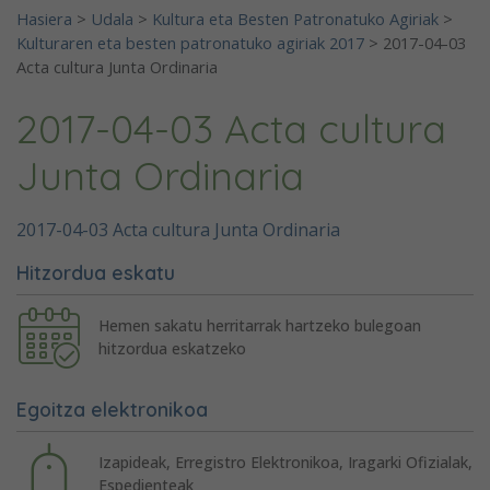
Hasiera
>
Udala
>
Kultura eta Besten Patronatuko Agiriak
>
Kulturaren eta besten patronatuko agiriak 2017
>
2017-04-03
Acta cultura Junta Ordinaria
2017-04-03 Acta cultura
Junta Ordinaria
2017-04-03 Acta cultura Junta Ordinaria
Hitzordua eskatu
Hemen sakatu herritarrak hartzeko bulegoan
hitzordua eskatzeko
Egoitza elektronikoa
Izapideak, Erregistro Elektronikoa, Iragarki Ofizialak,
Espedienteak