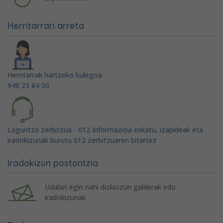
Herritarrari arreta
Herritarrak hartzeko bulegoa
948 23 84 00
Laguntza zerbitzua - 012 Informazioa eskatu, izapideak eta
iradokizunak burutu 012 zerbitzuaren bitartez
Iradokizun postontzia
Udalari egin nahi dizkiozun galderak edo
iradokizunak