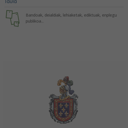
Taula
Bandoak, deialdiak, lehiaketak, ediktuak, enplegu
publikoa...