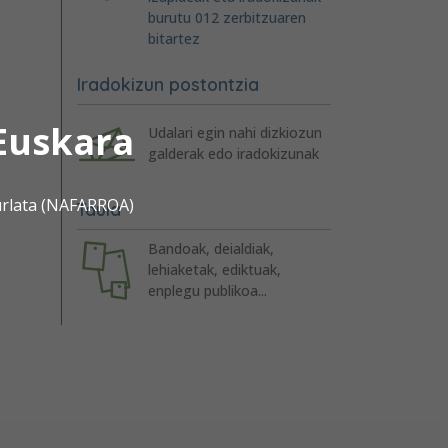
burutu 012 zerbitzuaren
bitartez
Iradokizun postontzia
Euskara
Udalari egin nahi dizkiozun
galderak edo iradokizunak
urlata (NAFARROA)
Taula
Bandoak, deialdiak,
lehiaketak, ediktuak,
enplegu publikoa...