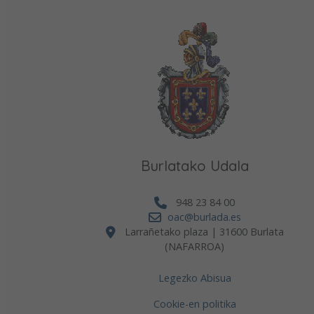
Burlatako Udala
948 23 84 00
oac@burlada.es
Larrañetako plaza | 31600 Burlata
(NAFARROA)
Legezko Abisua
Cookie-en politika