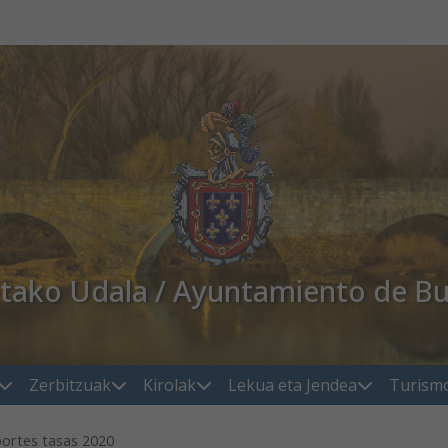
atako Udala / Ayuntamiento de Bu
Zerbitzuak
Kirolak
Lekua eta Jendea
Turism
ortes tasas 2020