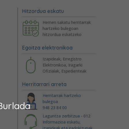
Hitzordua eskatu
Hemen sakatu herritarrak
hartzeko bulegoan
hitzordua eskatzeko
Egoitza elektronikoa
Izapideak, Erregistro
Elektronikoa, Iragarki
Ofizialak, Espedienteak
Herritarrari arreta
Herritarrak hartzeko
bulegoa
Burlada
948 23 84 00
Laguntza zerbitzua - 012
Informazioa eskatu,
izapideak eta iradokizunak