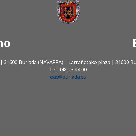
no
s | 31600 Burlada (NAVARRA)
Larrañetako plaza | 31600 B
Tel. 948 23 84 00
oac@burlada.es