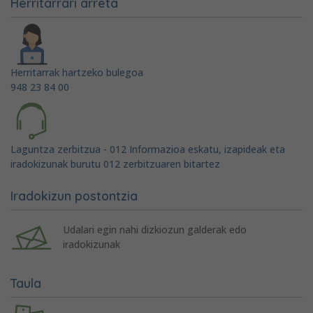
Herritarrari arreta
Herritarrak hartzeko bulegoa
948 23 84 00
Laguntza zerbitzua - 012 Informazioa eskatu, izapideak eta
iradokizunak burutu 012 zerbitzuaren bitartez
Iradokizun postontzia
Udalari egin nahi dizkiozun galderak edo
iradokizunak
Taula