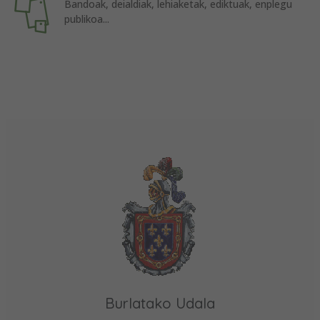
Bandoak, deialdiak, lehiaketak, ediktuak, enplegu
publikoa...
Burlatako Udala