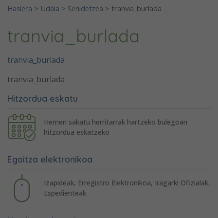
Hasiera
>
Udala
>
Senidetzea
>
tranvia_burlada
tranvia_burlada
tranvia_burlada
tranvia_burlada
Hitzordua eskatu
Hemen sakatu herritarrak hartzeko bulegoan
hitzordua eskatzeko
Egoitza elektronikoa
Izapideak, Erregistro Elektronikoa, Iragarki Ofizialak,
Espedienteak