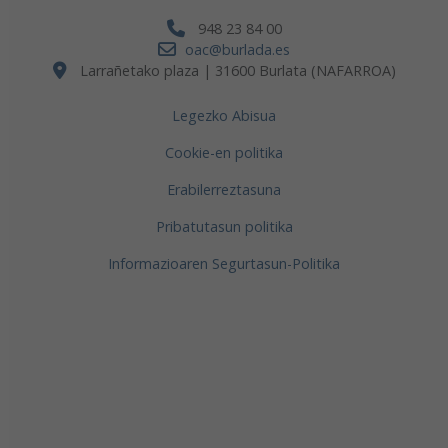
948 23 84 00
oac@burlada.es
Larrañetako plaza | 31600 Burlata (NAFARROA)
Legezko Abisua
Cookie-en politika
Erabilerreztasuna
Pribatutasun politika
Informazioaren Segurtasun-Politika