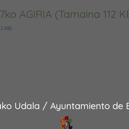
7ko AGIRIA (Tamaina 112 K
2 KB)
ako Udala / Ayuntamiento de 