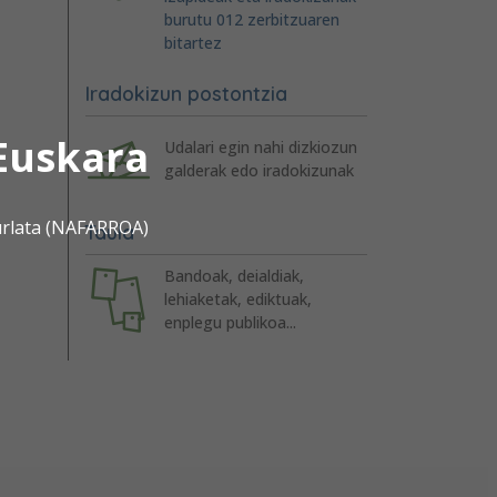
burutu 012 zerbitzuaren
bitartez
Iradokizun postontzia
Euskara
Udalari egin nahi dizkiozun
galderak edo iradokizunak
urlata (NAFARROA)
Taula
Bandoak, deialdiak,
lehiaketak, ediktuak,
enplegu publikoa...