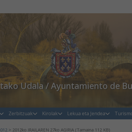
atako Udala / Ayuntamiento de Bu
Zerbitzuak
Kirolak
Lekua eta Jendea
Turism
2012
>
2012ko IRAILAREN 27ko AGIRIA (Tamaina 112 KB)