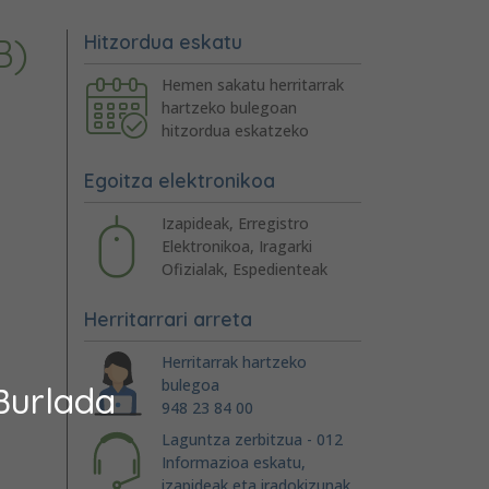
B)
Hitzordua eskatu
Hemen sakatu herritarrak
hartzeko bulegoan
hitzordua eskatzeko
Egoitza elektronikoa
Izapideak, Erregistro
Elektronikoa, Iragarki
Ofizialak, Espedienteak
Herritarrari arreta
Herritarrak hartzeko
bulegoa
Burlada
948 23 84 00
Laguntza zerbitzua - 012
Informazioa eskatu,
izapideak eta iradokizunak