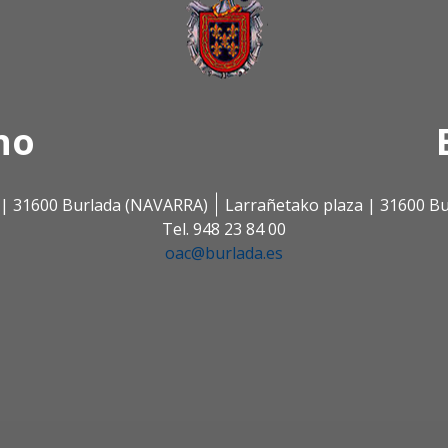
no
s | 31600 Burlada (NAVARRA)
Larrañetako plaza | 31600 B
Tel. 948 23 84 00
oac@burlada.es