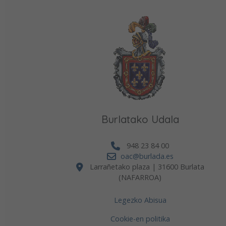
Burlatako Udala
948 23 84 00
oac@burlada.es
Larrañetako plaza | 31600 Burlata
(NAFARROA)
Legezko Abisua
Cookie-en politika