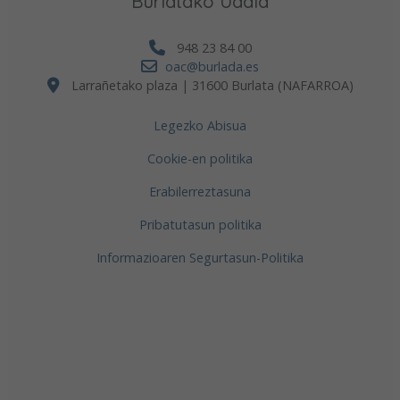
Burlatako Udala
948 23 84 00
oac@burlada.es
Larrañetako plaza | 31600 Burlata (NAFARROA)
Legezko Abisua
Cookie-en politika
Erabilerreztasuna
Pribatutasun politika
Informazioaren Segurtasun-Politika