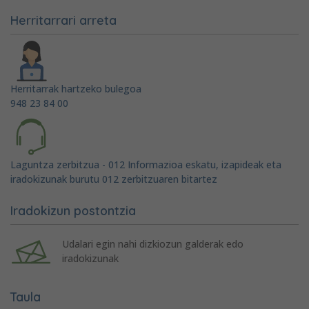
Herritarrari arreta
Herritarrak hartzeko bulegoa
948 23 84 00
Laguntza zerbitzua - 012 Informazioa eskatu, izapideak eta
iradokizunak burutu 012 zerbitzuaren bitartez
Iradokizun postontzia
Udalari egin nahi dizkiozun galderak edo
iradokizunak
Taula