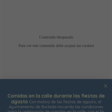
Usamos cookies para mejorar su experiencia de
Comidas en la calle durante las fiestas de
navegación en nuestra web, para mostrarle contenidos
agosto
Con motivo de las fiestas de agosto, el
personalizados y analizar el tráfico de nuestra web.
Ayuntamiento de Burlada recuerda las condiciones
para la celebración de comidas en la calle, con el fin