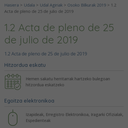
Hasiera
>
Udala
>
Udal Agiriak
>
Osoko Bilkurak 2019
>
1.2
Acta de pleno de 25 de julio de 2019
1.2 Acta de pleno de 25
de julio de 2019
1.2 Acta de pleno de 25 de julio de 2019
Hitzordua eskatu
Hemen sakatu herritarrak hartzeko bulegoan
hitzordua eskatzeko
Egoitza elektronikoa
Izapideak, Erregistro Elektronikoa, Iragarki Ofizialak,
Espedienteak