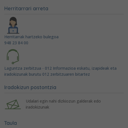
Herritarrari arreta
Herritarrak hartzeko bulegoa
948 23 84 00
Laguntza zerbitzua - 012 Informazioa eskatu, izapideak eta
iradokizunak burutu 012 zerbitzuaren bitartez
Iradokizun postontzia
Udalari egin nahi dizkiozun galderak edo
iradokizunak
Taula