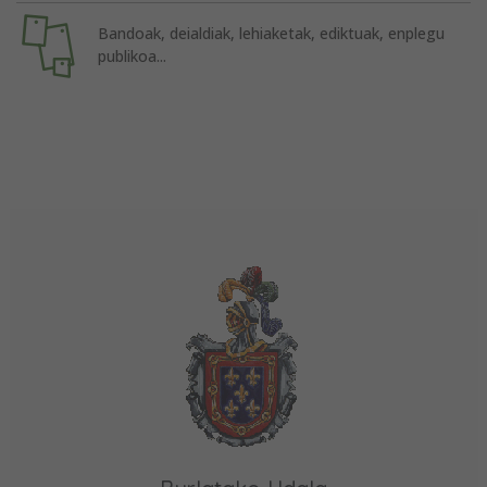
Bandoak, deialdiak, lehiaketak, ediktuak, enplegu
publikoa...