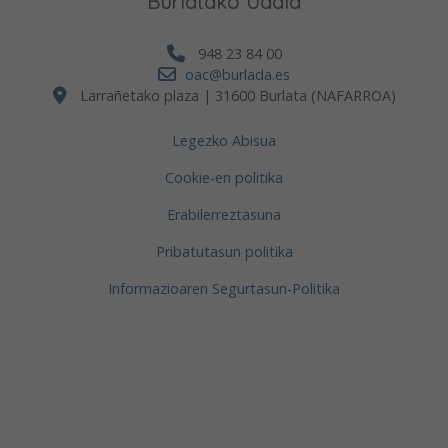
Burlatako Udala
948 23 84 00
oac@burlada.es
Larrañetako plaza | 31600 Burlata (NAFARROA)
Legezko Abisua
Cookie-en politika
Erabilerreztasuna
Pribatutasun politika
Informazioaren Segurtasun-Politika