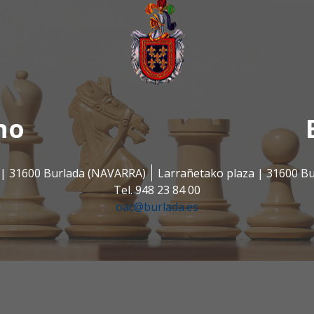
no
s | 31600 Burlada (NAVARRA)
Larrañetako plaza | 31600 B
Tel. 948 23 84 00
oac@burlada.es