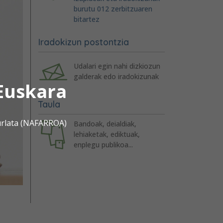
burutu 012 zerbitzuaren
bitartez
Iradokizun postontzia
Udalari egin nahi dizkiozun
galderak edo iradokizunak
Euskara
Taula
urlata (NAFARROA)
Bandoak, deialdiak,
lehiaketak, ediktuak,
enplegu publikoa...