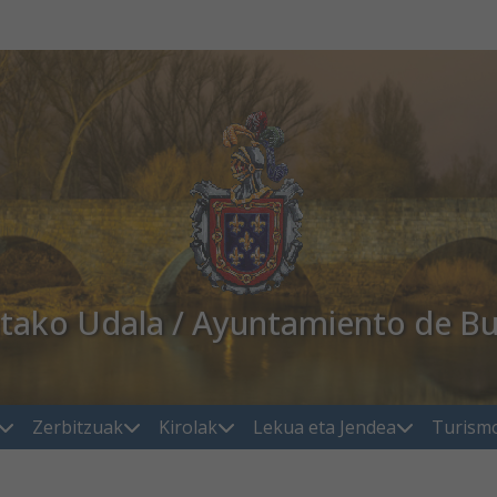
atako Udala / Ayuntamiento de Bu
Zerbitzuak
Kirolak
Lekua eta Jendea
Turism