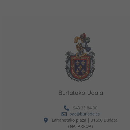
Burlatako Udala
948 23 84 00
oac@burlada.es
Larrañetako plaza | 31600 Burlata
(NAFARROA)