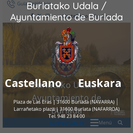
Burlatako Udala /
Ir al contenido
Guía Teléfonos
Ayuntamiento de Burlada
Castellano
Euskara
facebook
twitter
instagram
Castellano
Euskara
Burlatako Udala /
Ayuntamiento de
Plaza de Las Eras | 31600 Burlada (NAVARRA)
Burlada
Larrañetako plaza | 31600 Burlata (NAFARROA)
Tel. 948 23 84 00
Buscar:
" . _
Menú
oac@burlada.es