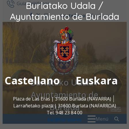
Burlatako Udala /
Ir al contenido
Guía Teléfonos
Ayuntamiento de Burlada
Castellano
Euskara
facebook
twitter
instagram
Castellano
Euskara
Burlatako Udala /
Ayuntamiento de
Plaza de Las Eras | 31600 Burlada (NAVARRA)
Burlada
Larrañetako plaza | 31600 Burlata (NAFARROA)
Tel. 948 23 84 00
Buscar:
" . _
Menú
oac@burlada.es