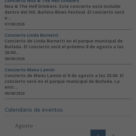
Concierto Noa & The Hell Drinkers
Noa & The Hell Drinkers. Este concierto está incluido
dentro del XIX. Burlata Blues Festival. El concierto será
e...
07/08/2026
Concierto Linda Burnetti
Concierto de Linda Burnetti en el parque municipal de
Burlada. El concierto será el próximo 8 de agosto a las
20:00...
08/08/2026
Concierto Manu Lanvin
Concierto de Manu Lanvin el 8 de agosto a las 23:00. El
concierto será en el parque municipal de Burlada. La
entr...
08/08/2026
Calendario de eventos
Agosto
Lunes
Martes
Miércoles
Jueves
Viernes
Sábado
Domi