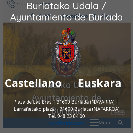
Burlatako Udala /
Ir al contenido
Guía Teléfonos
Ayuntamiento de Burlada
Castellano
Euskara
facebook
twitter
instagram
Castellano
Euskara
Burlatako Udala /
Ayuntamiento de
Plaza de Las Eras | 31600 Burlada (NAVARRA)
Burlada
Larrañetako plaza | 31600 Burlata (NAFARROA)
Tel. 948 23 84 00
Buscar:
" . _
Menú
oac@burlada.es