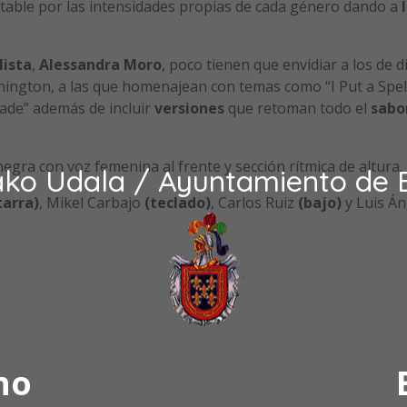
etable por las intensidades propias de cada género dando a
lista
,
Alessandra Moro
, poco tienen que envidiar a los de d
ington, a las que homenajean con temas como “I Put a Spel
Made” además de incluir
versiones
que retoman todo el
sabo
egra con voz femenina al frente y sección rítmica de altura.
ako Udala / Ayuntamiento de 
tarra)
, Mikel Carbajo
(teclado)
, Carlos Ruiz
(bajo)
y Luis Án
no