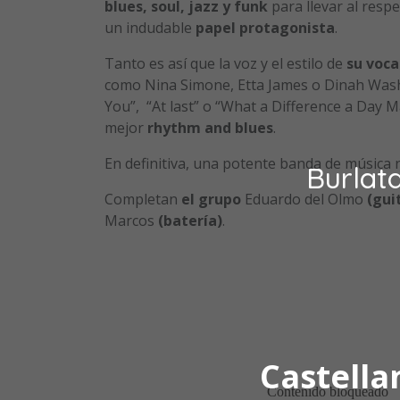
blues, soul, jazz y funk
para llevar al resp
un indudable
papel protagonista
.
Tanto es así que la voz y el estilo de
su voca
como Nina Simone, Etta James o Dinah Wash
You”, “At last” o “What a Difference a Day 
mejor
rhythm and blues
.
En definitiva, una potente banda de música n
Burlat
Completan
el grupo
Eduardo del Olmo
(gui
Marcos
(batería)
.
Castella