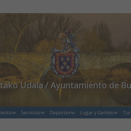
atako Udala / Ayuntamiento de Bu
iento
Servicios
Deportes
Lugar y Gentes
Tur