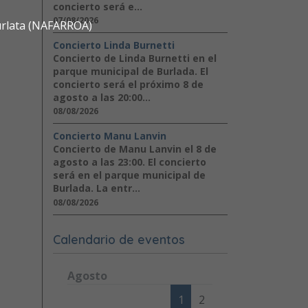
concierto será e...
07/08/2026
urlata (NAFARROA)
Concierto Linda Burnetti
Concierto de Linda Burnetti en el
parque municipal de Burlada. El
concierto será el próximo 8 de
agosto a las 20:00...
08/08/2026
Concierto Manu Lanvin
Concierto de Manu Lanvin el 8 de
agosto a las 23:00. El concierto
será en el parque municipal de
Burlada. La entr...
08/08/2026
Calendario de eventos
Agosto
Lunes
Martes
Miércoles
Jueves
Viernes
Sábad
1
2