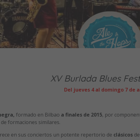
XV
Bu
rlada
Blues Fest
Del jueves 4 al domingo 7 de 
negra,
formado en Bilbao
a finales
de
2015
, por componen
s de formaciones similares.
frece en sus conciertos un potente repertorio de
clásicos
de