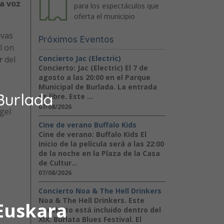
la voz
para los espectáculos que
oferta el municipio
ivas
Próximos Eventos
l on
Concierto Jac (Electric)
r
del
Concierto: Jac (Electric) El 7 de
agosto a las 20:00 en el Parque
Municipal de Burlada. La entrada
Burlada
es libre. Este ...
07/08/2026
gel
Cine de verano Buffalo Kids
Cine de verano: Buffalo Kids El
inicio de la película será a las 22:00
de la noche en la Plaza de la Casa
de Cultur...
07/08/2026
Concierto Noa & The Hell Drinkers
Noa & The Hell Drinkers. Este
Euskara
concierto está incluido dentro del
XIX. Burlata Blues Festival. El