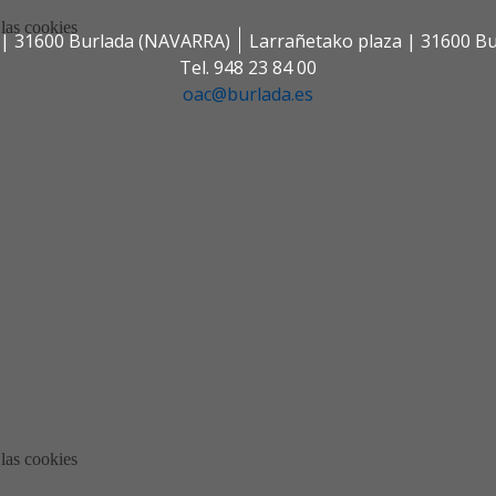
s | 31600 Burlada (NAVARRA)
Larrañetako plaza | 31600 B
Tel. 948 23 84 00
oac@burlada.es