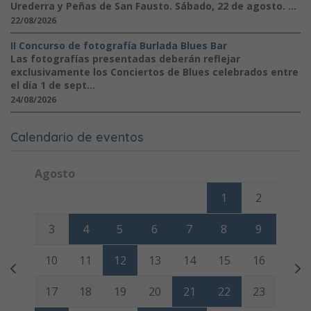
Urederra y Peñas de San Fausto. Sábado, 22 de agosto. ...
22/08/2026
II Concurso de fotografía Burlada Blues Bar
Las fotografías presentadas deberán reflejar
exclusivamente los Conciertos de Blues celebrados entre
el día 1 de sept...
24/08/2026
Calendario de eventos
Agosto
Lunes
Martes
Miércoles
Jueves
Viernes
Sábado
Domi
1
2
3
4
5
6
7
8
9
10
11
12
13
14
15
16
17
18
19
20
21
22
23