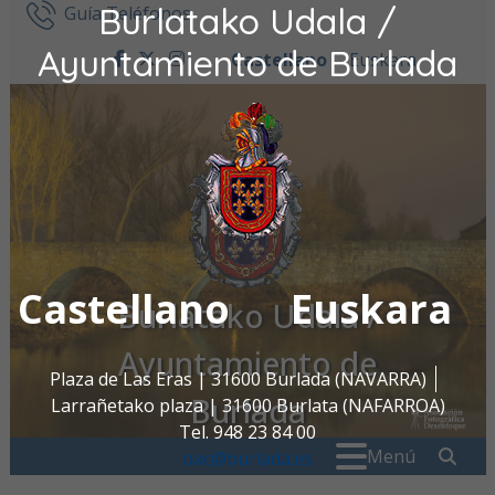
Burlatako Udala /
Ir al contenido
Guía Teléfonos
Ayuntamiento de Burlada
Castellano
Euskara
facebook
twitter
instagram
Castellano
Euskara
Burlatako Udala /
Ayuntamiento de
Plaza de Las Eras | 31600 Burlada (NAVARRA)
Burlada
Larrañetako plaza | 31600 Burlata (NAFARROA)
Tel. 948 23 84 00
Buscar:
" . _
Menú
oac@burlada.es