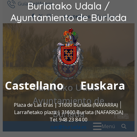
Burlatako Udala /
Ir al contenido
Guía Teléfonos
Ayuntamiento de Burlada
Castellano
Euskara
facebook
twitter
instagram
Castellano
Euskara
Burlatako Udala /
Ayuntamiento de
Plaza de Las Eras | 31600 Burlada (NAVARRA)
Burlada
Larrañetako plaza | 31600 Burlata (NAFARROA)
Tel. 948 23 84 00
Buscar:
" . _
Menú
oac@burlada.es