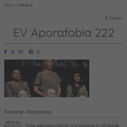
Inicio
>
Medios
Volver
EV Aporafobia 222
Facebook
Twitter
Email
Imprimir
Whatsapp
Solicitar cita previa
Pulse aquí para solicitar cita previa en la Oficina de