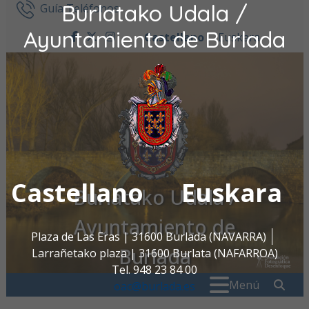
Burlatako Udala /
Ir al contenido
Guía Teléfonos
Ayuntamiento de Burlada
Castellano
Euskara
facebook
twitter
instagram
Castellano
Euskara
Burlatako Udala /
Ayuntamiento de
Plaza de Las Eras | 31600 Burlada (NAVARRA)
Burlada
Larrañetako plaza | 31600 Burlata (NAFARROA)
Tel. 948 23 84 00
Buscar:
" . _
Menú
oac@burlada.es