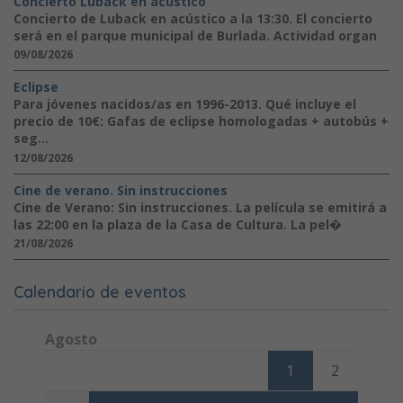
Concierto Luback en acústico
Concierto de Luback en acústico a la 13:30. El concierto
será en el parque municipal de Burlada. Actividad organ
09/08/2026
Eclipse
Para jóvenes nacidos/as en 1996-2013. Qué incluye el
precio de 10€: Gafas de eclipse homologadas + autobús +
seg...
12/08/2026
Cine de verano. Sin instrucciones
Cine de Verano: Sin instrucciones. La película se emitirá a
las 22:00 en la plaza de la Casa de Cultura. La pel�
21/08/2026
Calendario de eventos
Agosto
Lunes
Martes
Miércoles
Jueves
Viernes
Sábado
Domi
1
2