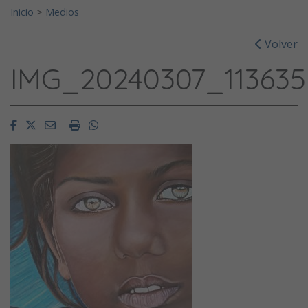
Inicio
>
Medios
Volver
IMG_20240307_113635
Facebook
Twitter
Email
Imprimir
Whatsapp