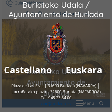
Burlatako Udala /
Ir al contenido
Guía Teléfonos
Ayuntamiento de Burlada
Castellano
Euskara
facebook
twitter
instagram
Castellano
Euskara
Burlatako Udala /
Ayuntamiento de
Plaza de Las Eras | 31600 Burlada (NAVARRA)
Burlada
Larrañetako plaza | 31600 Burlata (NAFARROA)
Tel. 948 23 84 00
Buscar:
" . _
Menú
oac@burlada.es