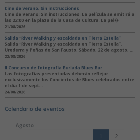
Cine de verano. Sin instrucciones
Cine de Verano: Sin instrucciones. La película se emitirá a
las 22:00 en la plaza de la Casa de Cultura. La pel�
21/08/2026
Salida “River Walking y escaldada en Tierra Estella”
Salida “River Walking y escaldada en Tierra Estella”.
Urederra y Peñas de San Fausto. Sábado, 22 de agosto. ...
22/08/2026
II Concurso de fotografía Burlada Blues Bar
Las fotografías presentadas deberán reflejar
exclusivamente los Conciertos de Blues celebrados entre
el día 1 de sept...
24/08/2026
Calendario de eventos
Agosto
Lunes
Martes
Miércoles
Jueves
Viernes
Sábado
Domi
1
2