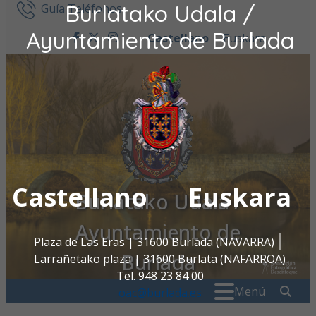
Burlatako Udala /
Ir al contenido
Guía Teléfonos
Ayuntamiento de Burlada
Castellano
Euskara
facebook
twitter
instagram
Castellano
Euskara
Burlatako Udala /
Ayuntamiento de
Plaza de Las Eras | 31600 Burlada (NAVARRA)
Burlada
Larrañetako plaza | 31600 Burlata (NAFARROA)
Tel. 948 23 84 00
Buscar:
" . _
Menú
oac@burlada.es