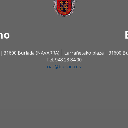
no
s | 31600 Burlada (NAVARRA)
Larrañetako plaza | 31600 B
Tel. 948 23 84 00
oac@burlada.es