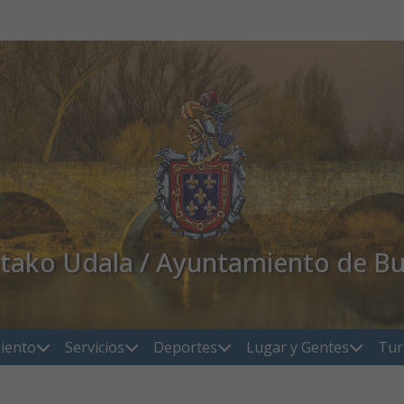
atako Udala / Ayuntamiento de Bu
iento
Servicios
Deportes
Lugar y Gentes
Tur