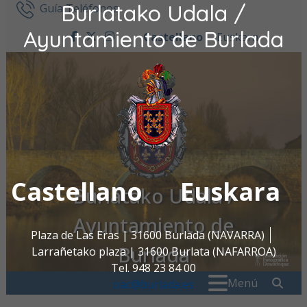
Burlatako Udala /
Ir al contenido
Guía Teléfonos
Ayuntamiento de Burlada
Castellano
Euskara
facebook
twitter
instagram
Castellano
Euskara
Burlatako Udala /
Ayuntamiento de
Plaza de Las Eras | 31600 Burlada (NAVARRA)
Burlada
Larrañetako plaza | 31600 Burlata (NAFARROA)
Tel. 948 23 84 00
Buscar:
" . _
Menú
oac@burlada.es