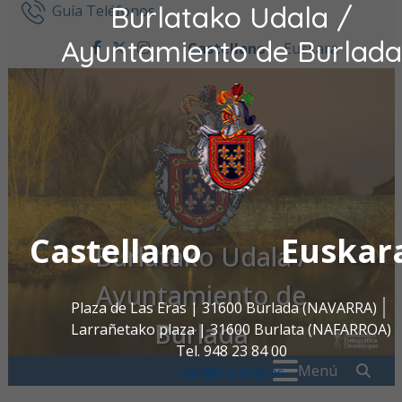
Burlatako Udala /
Ir al contenido
Guía Teléfonos
Ayuntamiento de Burlada
Castellano
Euskara
facebook
twitter
instagram
Castellano
Euskar
Burlatako Udala /
Ayuntamiento de
Plaza de Las Eras | 31600 Burlada (NAVARRA)
Burlada
Larrañetako plaza | 31600 Burlata (NAFARROA)
Tel. 948 23 84 00
Buscar:
" . _
Menú
oac@burlada.es