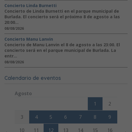
Concierto Linda Burnetti
Concierto de Linda Burnetti en el parque municipal de
Burlada. El concierto será el próximo 8 de agosto a las
20:00...
08/08/2026
Concierto Manu Lanvin
Concierto de Manu Lanvin el 8 de agosto a las 23:00. El
concierto será en el parque municipal de Burlada. La
entr...
08/08/2026
Calendario de eventos
Agosto
Lunes
Martes
Miércoles
Jueves
Viernes
Sábado
Domi
1
2
3
4
5
6
7
8
9
10
11
12
13
14
15
16