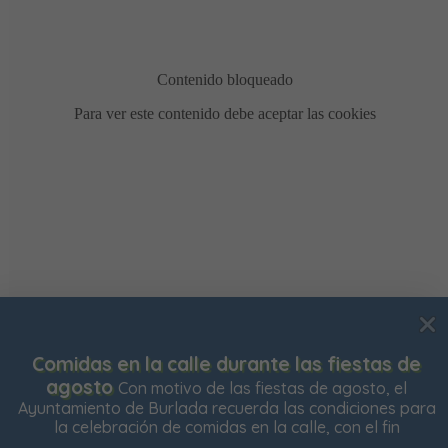
Usamos cookies para mejorar su experiencia de
Comidas en la calle durante las fiestas de
navegación en nuestra web, para mostrarle contenidos
agosto
Con motivo de las fiestas de agosto, el
personalizados y analizar el tráfico de nuestra web.
Ayuntamiento de Burlada recuerda las condiciones para
la celebración de comidas en la calle, con el fin
Aceptar todas
Rechazar todas
Configurar