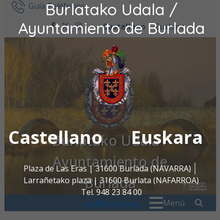
Burlatako Udala /
Ir al contenido
Guía Teléfonos
Ayuntamiento de Burlada
Castellano
Euskara
facebook
twitter
instagram
Castellano
Euskara
Burlatako Udala /
Ayuntamiento de
Plaza de Las Eras | 31600 Burlada (NAVARRA)
Burlada
Larrañetako plaza | 31600 Burlata (NAFARROA)
Tel. 948 23 84 00
Buscar:
" . _
Menú
oac@burlada.es