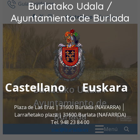
Burlatako Udala /
Ir al contenido
Guía Teléfonos
Ayuntamiento de Burlada
Castellano
Euskara
facebook
twitter
instagram
Castellano
Euskara
Burlatako Udala /
Ayuntamiento de
Plaza de Las Eras | 31600 Burlada (NAVARRA)
Burlada
Larrañetako plaza | 31600 Burlata (NAFARROA)
Tel. 948 23 84 00
Buscar:
" . _
Menú
oac@burlada.es