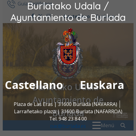
Burlatako Udala /
Ir al contenido
Guía Teléfonos
Ayuntamiento de Burlada
Castellano
Euskara
facebook
twitter
instagram
Castellano
Euskara
Burlatako Udala /
Ayuntamiento de
Plaza de Las Eras | 31600 Burlada (NAVARRA)
Burlada
Larrañetako plaza | 31600 Burlata (NAFARROA)
Tel. 948 23 84 00
Buscar:
" . _
Menú
oac@burlada.es