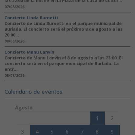
las 22:00 de la noche en la Plaza de la Casa de Cultur...
07/08/2026
Concierto Linda Burnetti
Concierto de Linda Burnetti en el parque municipal de
Burlada. El concierto será el próximo 8 de agosto a las
20:00...
08/08/2026
Concierto Manu Lanvin
Concierto de Manu Lanvin el 8 de agosto a las 23:00. El
concierto será en el parque municipal de Burlada. La
entr...
08/08/2026
Calendario de eventos
Agosto
Lunes
Martes
Miércoles
Jueves
Viernes
Sábado
Domi
1
2
3
4
5
6
7
8
9