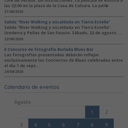
Cine de Verano: Sin instrucciones. La película se emitirá a
las 22:00 en la plaza de la Casa de Cultura. La pel�
21/08/2026
Salida “River Walking y escaldada en Tierra Estella”
Salida “River Walking y escaldada en Tierra Estella”.
Urederra y Peñas de San Fausto. Sábado, 22 de agosto. ...
22/08/2026
II Concurso de fotografía Burlada Blues Bar
Las fotografías presentadas deberán reflejar
exclusivamente los Conciertos de Blues celebrados entre
el día 1 de sept...
24/08/2026
Calendario de eventos
Agosto
Lunes
Martes
Miércoles
Jueves
Viernes
Sábado
Domi
1
2
3
4
5
6
7
8
9