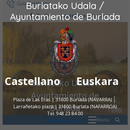
Burlatako Udala /
Ir al contenido
Guía Teléfonos
Ayuntamiento de Burlada
Castellano
Euskara
facebook
twitter
instagram
Castellano
Euskara
Burlatako Udala /
Ayuntamiento de
Plaza de Las Eras | 31600 Burlada (NAVARRA)
Burlada
Larrañetako plaza | 31600 Burlata (NAFARROA)
Tel. 948 23 84 00
Buscar:
" . _
Menú
oac@burlada.es