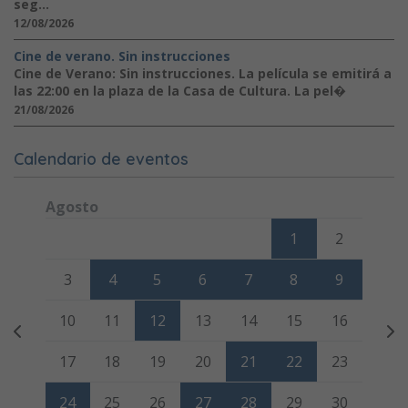
seg...
12/08/2026
Cine de verano. Sin instrucciones
Cine de Verano: Sin instrucciones. La película se emitirá a
las 22:00 en la plaza de la Casa de Cultura. La pel�
21/08/2026
Calendario de eventos
Agosto
Lunes
Martes
Miércoles
Jueves
Viernes
Sábado
Domi
1
2
3
4
5
6
7
8
9
10
11
12
13
14
15
16
17
18
19
20
21
22
23
24
25
26
27
28
29
30