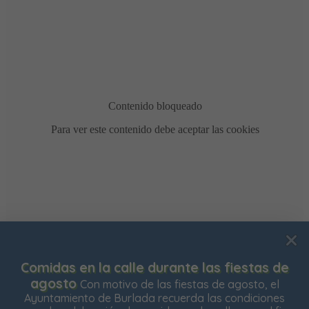
Usamos cookies para mejorar su experiencia de
 de
Bonificación de la Contribución Territori
navegación en nuestra web, para mostrarle contenidos
está abierto el plazo para solicitar la bonificació
el
Impuesto de Contribución Territorial para el pró
nes
personalizados y analizar el tráfico de nuestra web.
ejercicio. Las personas propietarias de su vivie