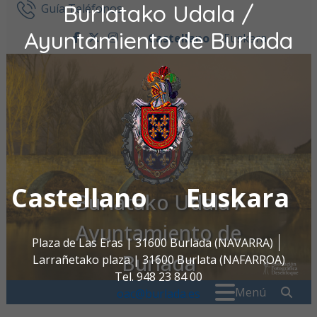
Burlatako Udala /
Ir al contenido
Guía Teléfonos
Ayuntamiento de Burlada
Castellano
Euskara
facebook
twitter
instagram
Castellano
Euskara
Burlatako Udala /
Ayuntamiento de
Plaza de Las Eras | 31600 Burlada (NAVARRA)
Burlada
Larrañetako plaza | 31600 Burlata (NAFARROA)
Tel. 948 23 84 00
Buscar:
" . _
Menú
oac@burlada.es