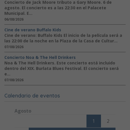
Concierto de Jack Moore tributo a Gary Moore. 6 de
agosto. El concierto es a las 22:30 en el Palacete
Municipal. E...
06/08/2026
Cine de verano Buffalo Kids
Cine de verano: Buffalo Kids El inicio de la película será a
las 22:00 de la noche en la Plaza de la Casa de Cultur...
07/08/2026
Concierto Noa & The Hell Drinkers
Noa & The Hell Drinkers. Este concierto está incluido
dentro del XIX. Burlata Blues Festival. El concierto será
e...
07/08/2026
Calendario de eventos
Agosto
Lunes
Martes
Miércoles
Jueves
Viernes
Sábado
Domi
1
2