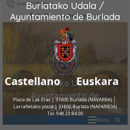
Burlatako Udala /
Ir al contenido
Guía Teléfonos
Ayuntamiento de Burlada
Castellano
Euskara
facebook
twitter
instagram
Castellano
Euskara
Burlatako Udala /
Ayuntamiento de
Plaza de Las Eras | 31600 Burlada (NAVARRA)
Burlada
Larrañetako plaza | 31600 Burlata (NAFARROA)
Tel. 948 23 84 00
Buscar:
" . _
Menú
oac@burlada.es