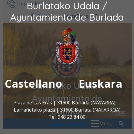
Burlatako Udala /
Ir al contenido
Guía Teléfonos
Ayuntamiento de Burlada
Castellano
Euskara
facebook
twitter
instagram
Castellano
Euskara
Burlatako Udala /
Ayuntamiento de
Plaza de Las Eras | 31600 Burlada (NAVARRA)
Burlada
Larrañetako plaza | 31600 Burlata (NAFARROA)
Tel. 948 23 84 00
Buscar:
" . _
Menú
oac@burlada.es