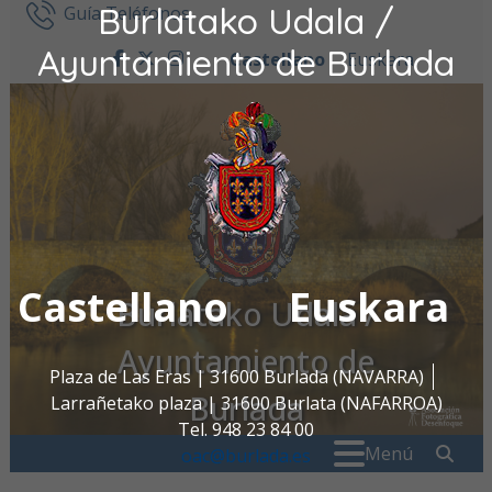
Burlatako Udala /
Ir al contenido
Guía Teléfonos
Ayuntamiento de Burlada
Castellano
Euskara
facebook
twitter
instagram
Castellano
Euskara
Burlatako Udala /
Ayuntamiento de
Plaza de Las Eras | 31600 Burlada (NAVARRA)
Burlada
Larrañetako plaza | 31600 Burlata (NAFARROA)
Tel. 948 23 84 00
Buscar:
" . _
Menú
oac@burlada.es