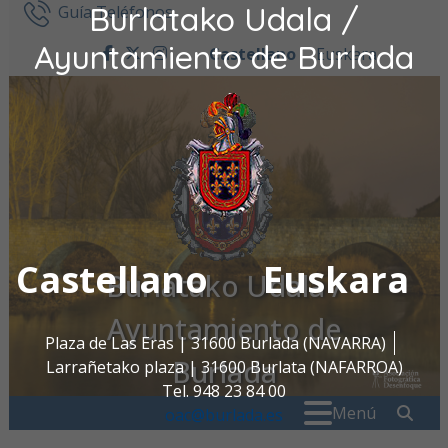
Burlatako Udala /
Ir al contenido
Guía Teléfonos
Ayuntamiento de Burlada
Castellano
Euskara
facebook
twitter
instagram
Castellano
Euskara
Burlatako Udala /
Ayuntamiento de
Plaza de Las Eras | 31600 Burlada (NAVARRA)
Burlada
Larrañetako plaza | 31600 Burlata (NAFARROA)
Tel. 948 23 84 00
Buscar:
" . _
Menú
oac@burlada.es