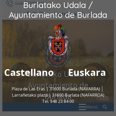
Burlatako Udala /
Ir al contenido
Guía Teléfonos
Ayuntamiento de Burlada
Castellano
Euskara
facebook
twitter
instagram
Castellano
Euskara
Burlatako Udala /
Ayuntamiento de
Plaza de Las Eras | 31600 Burlada (NAVARRA)
Burlada
Larrañetako plaza | 31600 Burlata (NAFARROA)
Tel. 948 23 84 00
Buscar:
" . _
Menú
oac@burlada.es