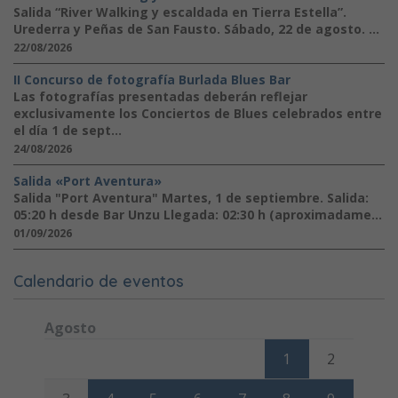
Salida “River Walking y escaldada en Tierra Estella”.
Urederra y Peñas de San Fausto. Sábado, 22 de agosto. ...
22/08/2026
II Concurso de fotografía Burlada Blues Bar
Las fotografías presentadas deberán reflejar
exclusivamente los Conciertos de Blues celebrados entre
el día 1 de sept...
24/08/2026
Salida «Port Aventura»
Salida "Port Aventura" Martes, 1 de septiembre. Salida:
05:20 h desde Bar Unzu Llegada: 02:30 h (aproximadame...
01/09/2026
Calendario de eventos
Agosto
Lunes
Martes
Miércoles
Jueves
Viernes
Sábado
Domi
1
2