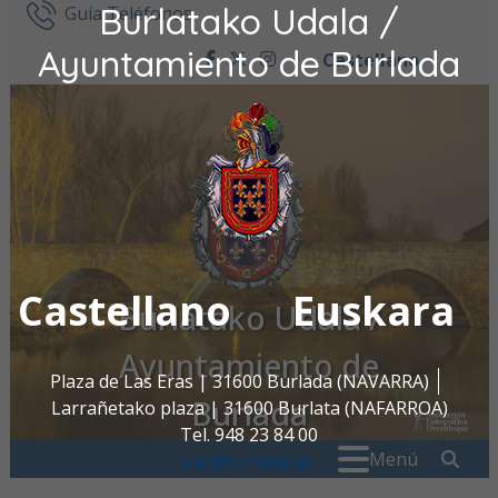
Burlatako Udala /
Ir al contenido
Guía Teléfonos
Ayuntamiento de Burlada
Castellano
facebook
twitter
instagram
Castellano
Euskara
Burlatako Udala /
Ayuntamiento de
Plaza de Las Eras | 31600 Burlada (NAVARRA)
Burlada
Larrañetako plaza | 31600 Burlata (NAFARROA)
Tel. 948 23 84 00
Buscar:
" . _
Menú
oac@burlada.es