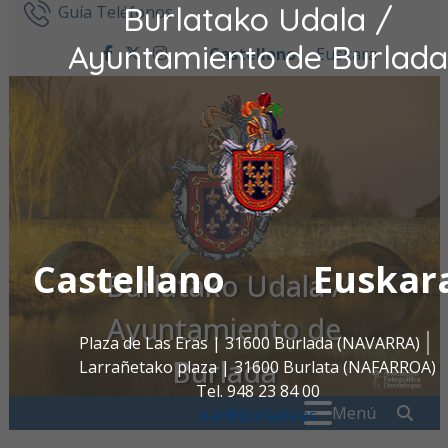
Burlatako Udala /
Ir al contenido
Guía Teléfonos
Ayuntamiento de Burlada
Castellano
Euskara
facebook
twitter
instagram
Castellano
Euskar
Burlatako Udala /
Ayuntamiento de
Plaza de Las Eras | 31600 Burlada (NAVARRA)
Burlada
Larrañetako plaza | 31600 Burlata (NAFARROA)
Tel. 948 23 84 00
Buscar:
" . _
Menú
oac@burlada.es