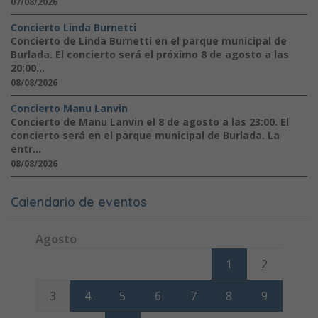
07/08/2026
Concierto Linda Burnetti
Concierto de Linda Burnetti en el parque municipal de
Burlada. El concierto será el próximo 8 de agosto a las
20:00...
08/08/2026
Concierto Manu Lanvin
Concierto de Manu Lanvin el 8 de agosto a las 23:00. El
concierto será en el parque municipal de Burlada. La
entr...
08/08/2026
Calendario de eventos
Agosto
Lunes
Martes
Miércoles
Jueves
Viernes
Sábado
Domi
1
2
3
4
5
6
7
8
9