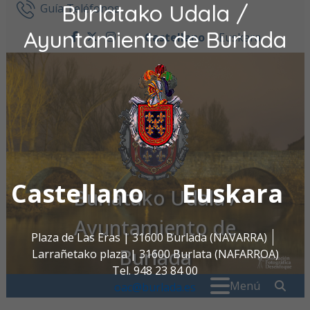
Burlatako Udala /
Ir al contenido
Guía Teléfonos
Ayuntamiento de Burlada
Castellano
Euskara
facebook
twitter
instagram
Castellano
Euskara
Burlatako Udala /
Ayuntamiento de
Plaza de Las Eras | 31600 Burlada (NAVARRA)
Burlada
Larrañetako plaza | 31600 Burlata (NAFARROA)
Tel. 948 23 84 00
Buscar:
" . _
Menú
oac@burlada.es