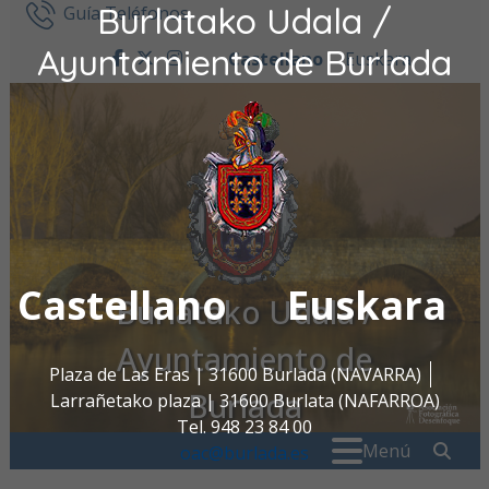
Burlatako Udala /
Ir al contenido
Guía Teléfonos
Ayuntamiento de Burlada
Castellano
Euskara
facebook
twitter
instagram
Castellano
Euskara
Burlatako Udala /
Ayuntamiento de
Plaza de Las Eras | 31600 Burlada (NAVARRA)
Burlada
Larrañetako plaza | 31600 Burlata (NAFARROA)
Tel. 948 23 84 00
Buscar:
" . _
Menú
oac@burlada.es