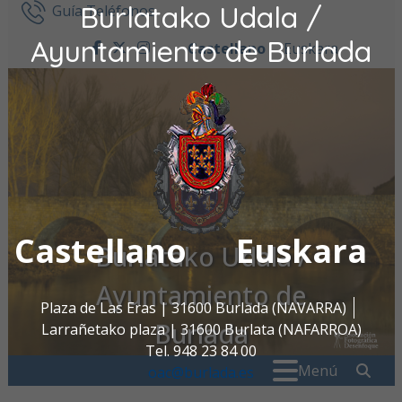
Burlatako Udala /
Ir al contenido
Guía Teléfonos
Ayuntamiento de Burlada
Castellano
Euskara
facebook
twitter
instagram
Castellano
Euskara
Burlatako Udala /
Ayuntamiento de
Plaza de Las Eras | 31600 Burlada (NAVARRA)
Burlada
Larrañetako plaza | 31600 Burlata (NAFARROA)
Tel. 948 23 84 00
Buscar:
" . _
Menú
oac@burlada.es