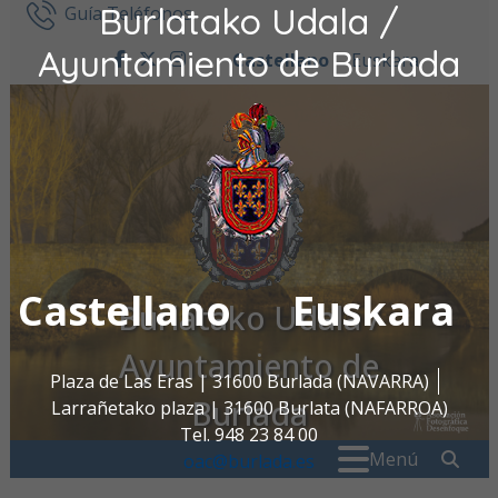
Burlatako Udala /
Ir al contenido
Guía Teléfonos
Ayuntamiento de Burlada
Castellano
Euskara
facebook
twitter
instagram
Castellano
Euskara
Burlatako Udala /
Ayuntamiento de
Plaza de Las Eras | 31600 Burlada (NAVARRA)
Burlada
Larrañetako plaza | 31600 Burlata (NAFARROA)
Tel. 948 23 84 00
Buscar:
" . _
Menú
oac@burlada.es