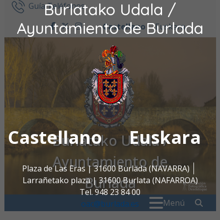
Burlatako Udala /
Ir al contenido
Guía Teléfonos
Ayuntamiento de Burlada
Castellano
Euskara
facebook
twitter
instagram
Castellano
Euskara
Burlatako Udala /
Ayuntamiento de
Plaza de Las Eras | 31600 Burlada (NAVARRA)
Burlada
Larrañetako plaza | 31600 Burlata (NAFARROA)
Tel. 948 23 84 00
Buscar:
" . _
Menú
oac@burlada.es