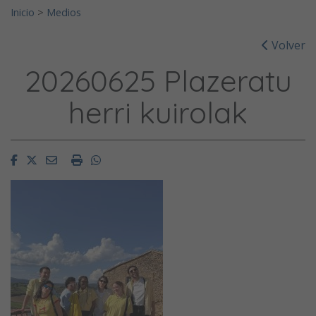
Inicio
>
Medios
Volver
20260625 Plazeratu
herri kuirolak
Facebook
Twitter
Email
Imprimir
Whatsapp