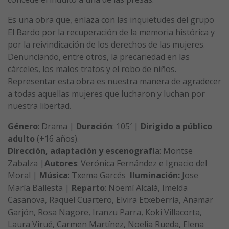
Es una obra que, enlaza con las inquietudes del grupo
El Bardo por la recuperación de la memoria histórica y
por la reivindicación de los derechos de las mujeres.
Denunciando, entre otros, la precariedad en las
cárceles, los malos tratos y el robo de niños.
Representar esta obra es nuestra manera de agradecer
a todas aquellas mujeres que lucharon y luchan por
nuestra libertad.
Género
: Drama |
Duración
: 105′ |
Dirigido a público
adulto
(+16 años).
Dirección, adaptación y escenografí
a: Montse
Zabalza |
Autores
: Verónica Fernández e Ignacio del
Moral |
Música
: Txema Garcés
Iluminación:
Jose
María Ballesta |
Reparto
: Noemí Alcalá, Imelda
Casanova, Raquel Cuartero, Elvira Etxeberria, Anamar
Garjón, Rosa Nagore, Iranzu Parra, Koki Villacorta,
Laura Virué, Carmen Martínez, Noelia Rueda, Elena