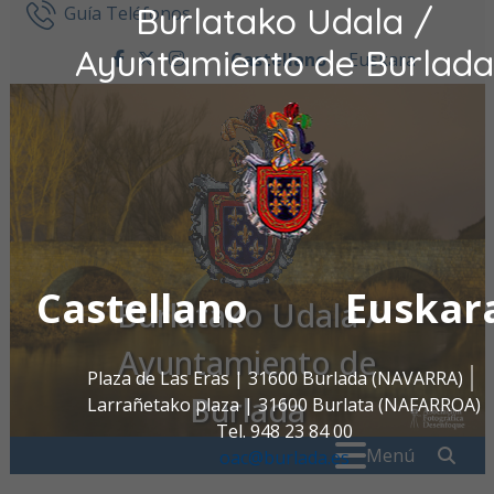
Burlatako Udala /
Ir al contenido
Guía Teléfonos
Ayuntamiento de Burlada
Castellano
Euskara
facebook
twitter
instagram
Castellano
Euskar
Burlatako Udala /
Ayuntamiento de
Plaza de Las Eras | 31600 Burlada (NAVARRA)
Burlada
Larrañetako plaza | 31600 Burlata (NAFARROA)
Tel. 948 23 84 00
Buscar:
" . _
Menú
oac@burlada.es