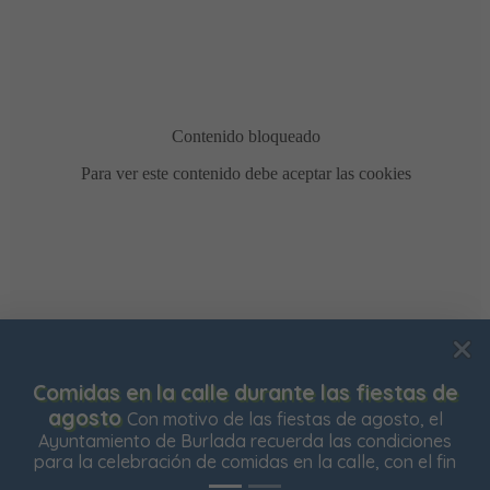
Usamos cookies para mejorar su experiencia de
Comidas en la calle durante las fiestas de
navegación en nuestra web, para mostrarle contenidos
agosto
Con motivo de las fiestas de agosto, el
personalizados y analizar el tráfico de nuestra web.
Ayuntamiento de Burlada recuerda las condiciones
para la celebración de comidas en la calle, con el fin
Aceptar todas
Rechazar todas
Configurar