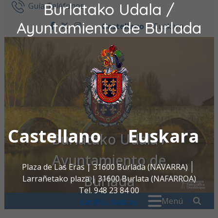
Burlatako Udala /
Ir al contenido
Guía Teléfonos
Ayuntamiento de Burlada
Castellano
Euskara
facebook
twitter
instagram
Castellano
Euskara
Burlatako Udala /
Ayuntamiento de
Plaza de Las Eras | 31600 Burlada (NAVARRA)
Burlada
Larrañetako plaza | 31600 Burlata (NAFARROA)
Tel. 948 23 84 00
Buscar:
" . _
Menú
oac@burlada.es