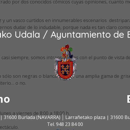
rado por dos conocidos cómicos cuyas opiniones, cuanto m
z y un vasco curtidos en innumerables escenarios destripa
cernos dudar de lo indudable, porque nada es tan claro com
ako Udala / Ayuntamiento de 
casi siempre, somos intransigentes con el punto de vista d
o sólo son negras o blancas, existe una amplia gama de gris
iterio… o no.
no
unes a viernes de 8:00 a 18:00 h.
s | 31600 Burlada (NAVARRA)
Larrañetako plaza | 31600 B
Tel. 948 23 84 00
ectáculo.