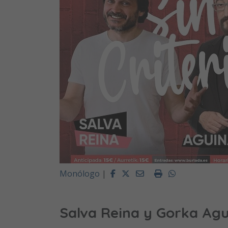
Facebook
Twitter
Email
Imprimir
Whatsapp
Monólogo
|
Salva Reina y Gorka Ag