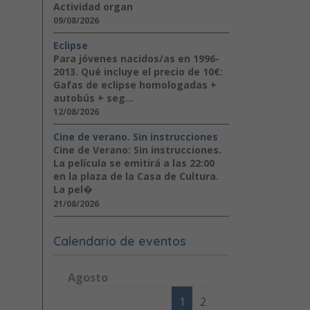
Actividad organ
09/08/2026
Eclipse
Para jóvenes nacidos/as en 1996-
2013. Qué incluye el precio de 10€:
Gafas de eclipse homologadas +
autobús + seg...
12/08/2026
Cine de verano. Sin instrucciones
Cine de Verano: Sin instrucciones.
La película se emitirá a las 22:00
en la plaza de la Casa de Cultura.
La pel�
21/08/2026
Calendario de eventos
Agosto
Lunes
Martes
Miércoles
Jueves
Viernes
Sábad
1
2