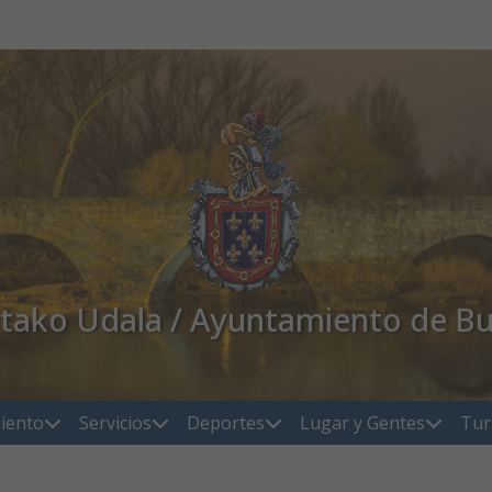
atako Udala / Ayuntamiento de Bu
iento
Servicios
Deportes
Lugar y Gentes
Tur