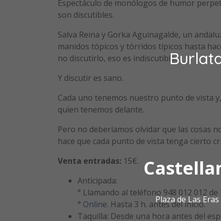
Espectáculo de monólogos de humor perpet
son discutibles.
Salva Reina y Gorka Aguinagalde, un andalu
manidos tópicos y tórridos típicos hasta ha
Burlat
no discutirlo, eso es indiscutible.
Y discutir es sano.
Cada uno tenemos nuestro punto de vista y, 
quien tenemos delante.
Pero no deberíamos olvidar que las cosas n
hace que cada punto de vista tenga cierto cr
Venta entradas:
15€.
Castella
Anticipada:
° Llamando al teléfono 948 012 012 de l
Plaza de Las Era
°
Online
. Hasta 3 h. antes del inicio.
Taquilla: Desde una hora antes del esp