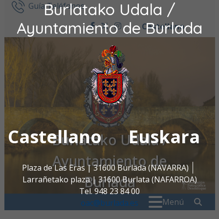
Burlatako Udala /
Ir al contenido
Guía Teléfonos
Ayuntamiento de Burlada
Castellano
facebook
twitter
instagram
Castellano
Euskara
Burlatako Udala /
Ayuntamiento de
Plaza de Las Eras | 31600 Burlada (NAVARRA)
Burlada
Larrañetako plaza | 31600 Burlata (NAFARROA)
Tel. 948 23 84 00
Buscar:
" . _
Menú
oac@burlada.es