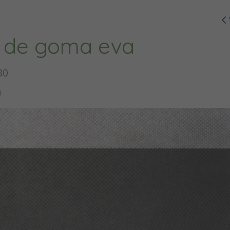
s de goma eva
30
a