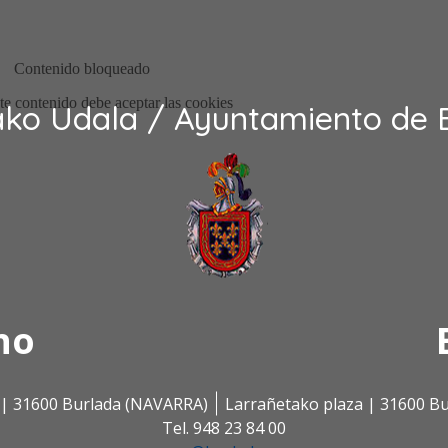
ako Udala / Ayuntamiento de 
no
s | 31600 Burlada (NAVARRA)
Larrañetako plaza | 31600 B
Tel. 948 23 84 00