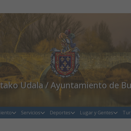
atako Udala / Ayuntamiento de Bu
iento
Servicios
Deportes
Lugar y Gentes
Tur