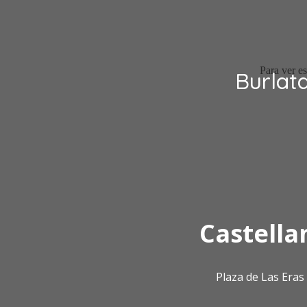
Burlat
Castella
Plaza de Las Era