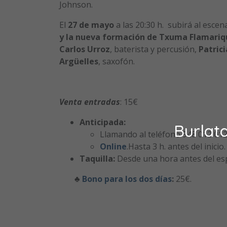
Johnson.
El
27 de mayo
a las 20:30 h. subirá al esce
y
la nueva formación de Txuma Flamari
Carlos Urroz
, baterista y percusión,
Patric
Argüelles
, saxofón.
Venta entradas
: 15€
Anticipada:
Burlat
Llamando al teléfono 948 012 012 
Online
.Hasta 3 h. antes del inicio.
Taquilla:
Desde una hora antes del es
♣
Bono para los dos días
:
25€.