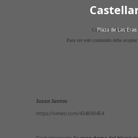
Castella
Plaza de Las Era
Susan Santos
https://vimeo.com/434690454
Probablemente ‘
la gran dama del blues
‘ d