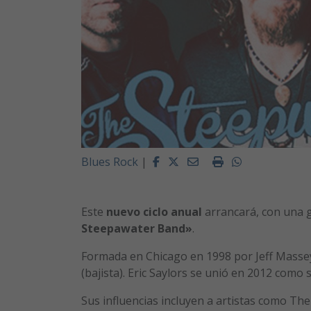
Facebook
Twitter
Email
Imprimir
Whatsapp
Blues Rock
|
Este
nuevo ciclo anual
arrancará, con una 
Steepawater Band»
.
Formada en Chicago en 1998 por Jeff Massey 
(bajista). Eric Saylors se unió en 2012 como 
Sus influencias incluyen a artistas como T