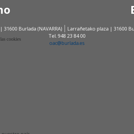
no
s | 31600 Burlada (NAVARRA)
Larrañetako plaza | 31600 B
Tel. 948 23 84 00
oac@burlada.es
e nuestro país.