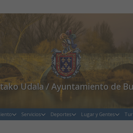
atako Udala / Ayuntamiento de Bu
iento
Servicios
Deportes
Lugar y Gentes
Tur